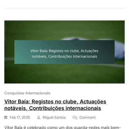
Desenvolvimento
Juvenil,
Lutas
Pessoais
Conquistas Internacionais
Vitor Baía: Registos no clube, Actuações
notáveis, Contribuições internacionais
On
Feb 17, 2026
Miguel Santos
Comment
Vitor
Vitor Baía é celebrado como um dos guarda-redes mais bem-
Baía: