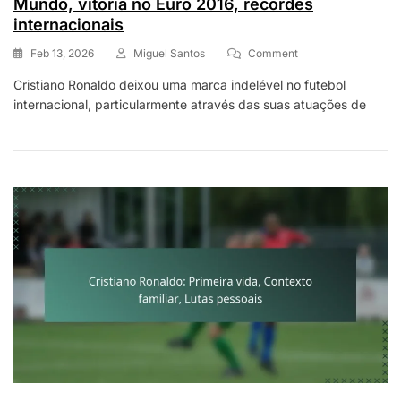
Mundo, vitória no Euro 2016, recordes
internacionais
On
Feb 13, 2026
Miguel Santos
Comment
Cristiano
Cristiano Ronaldo deixou uma marca indelével no futebol
Ronaldo:
internacional, particularmente através das suas atuações de
Desempenhos
Na
Copa
Do
Mundo,
Vitória
No
Euro
2016,
Recordes
Internacionais