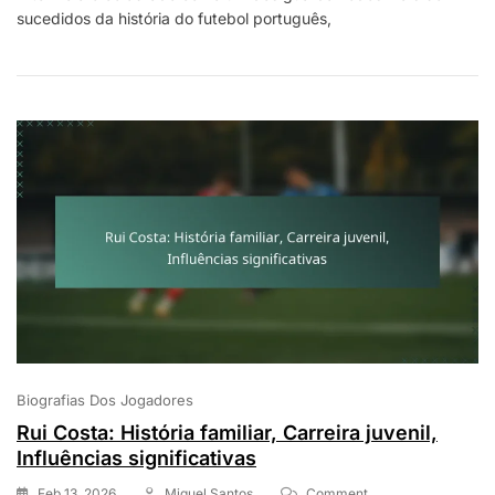
sucedidos da história do futebol português,
Registos
No
Clube,
Actuações
Notáveis,
Contribuições
Internacionais
Biografias Dos Jogadores
Rui Costa: História familiar, Carreira juvenil,
Influências significativas
On
Feb 13, 2026
Miguel Santos
Comment