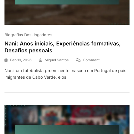
Biografias Dos Jogadores
Nani: Anos iniciais, Experiências formativas,
Desafios pessoais
On
Feb 19, 2026
Miguel Santos
Comment
Nani:
Nani, um futebolista proeminente, nasceu em Portugal de pais
Anos
imigrantes de Cabo Verde, e os
Iniciais,
Experiências
Formativas,
Desafios
Pessoais