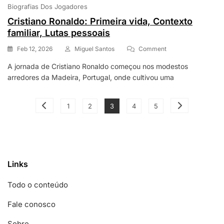
Biografias Dos Jogadores
Cristiano Ronaldo: Primeira vida, Contexto
familiar, Lutas pessoais
On
Feb 12, 2026
Miguel Santos
Comment
Cristiano
A jornada de Cristiano Ronaldo começou nos modestos
Ronaldo:
arredores da Madeira, Portugal, onde cultivou uma
Primeira
Vida,
Contexto
Posts
Page
Page
Page
Page
Page
Familiar,
1
2
3
4
5
Lutas
pagination
Pessoais
Links
Todo o conteúdo
Fale conosco
Sobre