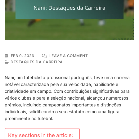
ON
FEB 9, 2026
LEAVE A COMMENT
NANI:
DESTAQUES DA CARREIRA
DESTAQUES
DA
Nani, um futebolista profissional português, teve uma carreira
CARREIRA
notável caracterizada pela sua velocidade, habilidade e
criatividade em campo. Com contribuições significativas para
vários clubes e para a seleção nacional, alcançou numerosos
prémios, incluindo campeonatos importantes e distinções
individuais, solidificando o seu estatuto como uma figura
proeminente no futebol.
Key sections in the article: