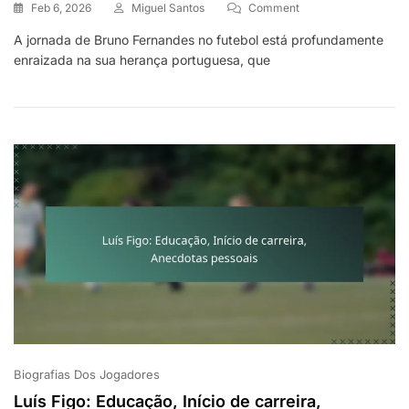
On
Feb 6, 2026
Miguel Santos
Comment
Bruno
A jornada de Bruno Fernandes no futebol está profundamente
Fernandes:
enraizada na sua herança portuguesa, que
Raízes
Familiares,
Desenvolvimento
Juvenil,
Marcos
Pessoais
Biografias Dos Jogadores
Luís Figo: Educação, Início de carreira,