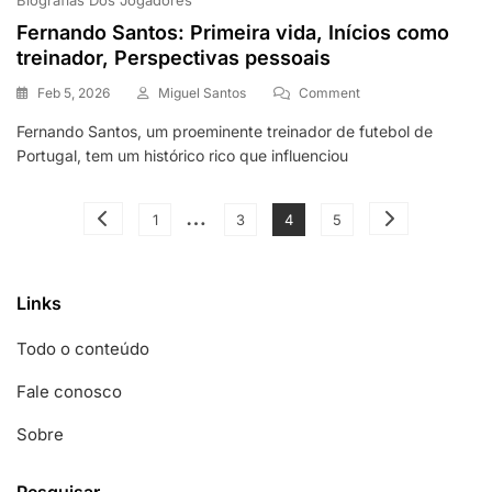
Biografias Dos Jogadores
Fernando Santos: Primeira vida, Inícios como
treinador, Perspectivas pessoais
On
Feb 5, 2026
Miguel Santos
Comment
Fernando
Fernando Santos, um proeminente treinador de futebol de
Santos:
Portugal, tem um histórico rico que influenciou
Primeira
Vida,
Inícios
Posts
…
Como
Page
Page
Page
Page
1
3
4
5
Treinador,
pagination
Perspectivas
Pessoais
Links
Todo o conteúdo
Fale conosco
Sobre