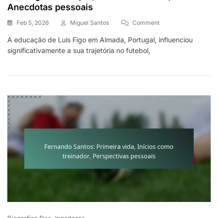
Anecdotas pessoais
On
Feb 5, 2026
Miguel Santos
Comment
Luís
A educação de Luís Figo em Almada, Portugal, influenciou
Figo:
significativamente a sua trajetória no futebol,
Educação,
Início
De
Carreira,
Anecdotas
Pessoais