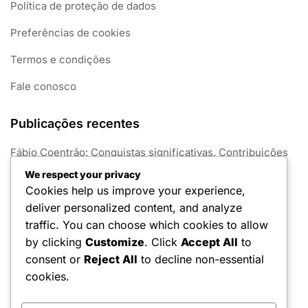
Política de proteção de dados
Preferências de cookies
Termos e condições
Fale conosco
Publicações recentes
Fábio Coentrão: Conquistas significativas, Contribuições
para o clube, Sucesso internacional
We respect your privacy
Cookies help us improve your experience,
Bruno Fernandes: Impacto internacional recente,
deliver personalized content, and analyze
desempenhos no Euro, legado
traffic. You can choose which cookies to allow
João Félix: Desempenhos internacionais recentes,
by clicking
Customize
. Click
Accept All
to
contribuições no Euro, legado
consent or
Reject All
to decline non-essential
José Mourinho: Educação, Início de carreira, Desafios
cookies.
pessoais