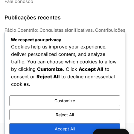
Fale conosco
Publicações recentes
Fábio Coentrão: Conquistas significativas, Contribuições
para o clube, Sucesso internacional
We respect your privacy
Cookies help us improve your experience,
Bruno Fernandes: Impacto internacional recente,
deliver personalized content, and analyze
desempenhos no Euro, legado
traffic. You can choose which cookies to allow
João Félix: Desempenhos internacionais recentes,
by clicking
Customize
. Click
Accept All
to
contribuições no Euro, legado
consent or
Reject All
to decline non-essential
José Mourinho: Educação, Início de carreira, Desafios
cookies.
pessoais
Ricardo Quaresma: Destaques da Carreira
Customize
Reject All
Accept All